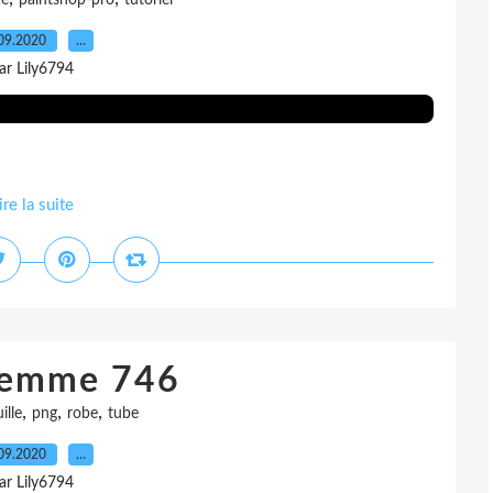
te
paintshop-pro
tutoriel
09.2020
…
ar Lily6794
ire la suite
femme 746
,
,
,
ille
png
robe
tube
09.2020
…
ar Lily6794