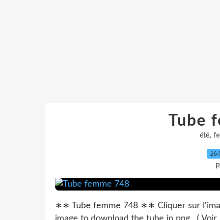
Tube 
,
été
f
26.
P
∗∗ Tube femme 748 ∗∗ Cliquer sur l'image
image to download the tube in png . ( Voir