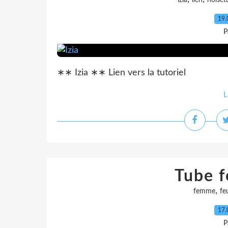
izia
lien
noiset
19.
P
∗∗ Izia ∗∗ Lien vers la tutoriel
L
Tube 
,
femme
feu
17.
P