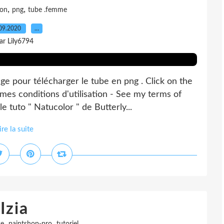
,
,
lon
png
tube .femme
09.2020
…
ar Lily6794
 pour télécharger le tube en png . Click on the
 mes conditions d'utilisation - See my terms of
e tuto " Natucolor " de Butterly...
ire la suite
Izia
,
,