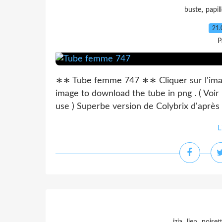
,
buste
papil
21.
P
∗∗ Tube femme 747 ∗∗ Cliquer sur l'image
image to download the tube in png . ( Voir
use ) Superbe version de Colybrix d'après l
L
,
,