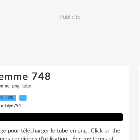
Publicité
femme 748
,
,
emme
png
tube
09.2020
…
ar Lily6794
 pour télécharger le tube en png . Click on the
 mes conditions d'utilisation - See my terms of